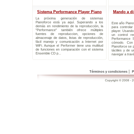
Sistema Performance Player Piano
Mando a dis
La próxima generación de sistemas
Pianoforce está ya aquí. Superando a los
Este año Piano
demás en rendimiento de la reproducción, la
para controlar
"Performance" también ofrece múltiples
player. Usand
fuentes de reproduccion, opciones de
un control re
almacenaje de datos, listas de reproducción,
Performance 
fácil manejo y comunicación a Internet por
cómodo. Con
WiFi. Aunque el Performer tiene una multitud
Pianoforce se p
de funciones en comparación con el sistema
táctiles y de u
Ensemble CD p...
navegar a travé
|
Términos y condiciones
P
Copyright © 2008 - 20