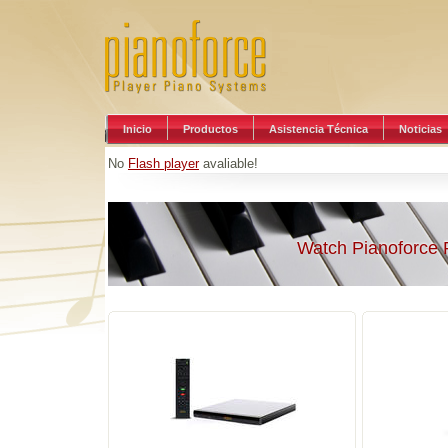
Inicio
Productos
Asistencia Técnica
Noticias
No
Flash player
avaliable!
Watch Pianoforce 