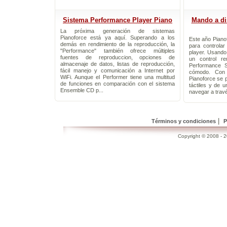
Sistema Performance Player Piano
Mando a dis
La próxima generación de sistemas
Pianoforce está ya aquí. Superando a los
Este año Piano
demás en rendimiento de la reproducción, la
para controlar
"Performance" también ofrece múltiples
player. Usand
fuentes de reproduccion, opciones de
un control re
almacenaje de datos, listas de reproducción,
Performance 
fácil manejo y comunicación a Internet por
cómodo. Con
WiFi. Aunque el Performer tiene una multitud
Pianoforce se p
de funciones en comparación con el sistema
táctiles y de u
Ensemble CD p...
navegar a travé
|
Términos y condiciones
P
Copyright © 2008 - 20