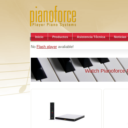
Inicio
Productos
Asistencia Técnica
Noticias
No
Flash player
avaliable!
Watch Pianoforce 