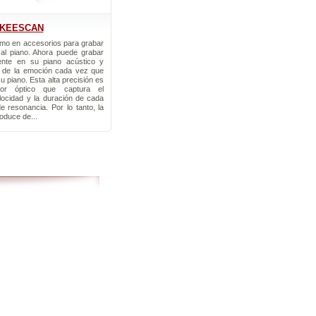
KEESCAN
imo en accesorios para grabar
 al piano. Ahora puede grabar
ente en su piano acústico y
a de la emoción cada vez que
su piano. Esta alta precisión es
or óptico que captura el
locidad y la duración de cada
de resonancia. Por lo tanto, la
oduce de...