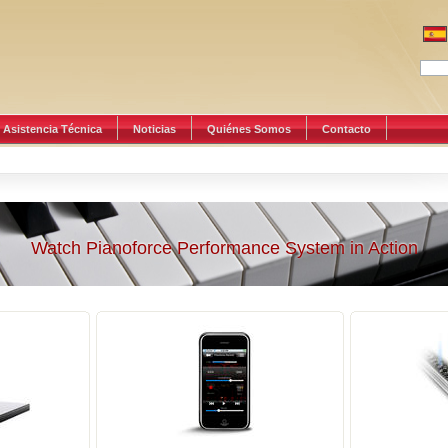
Asistencia Técnica
Noticias
Quiénes Somos
Contacto
Watch Pianoforce Performance System in Action