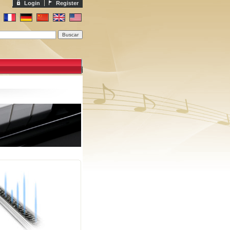
Login
Register