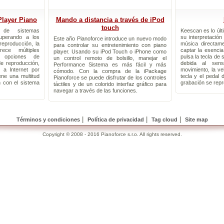
layer Piano
Mando a distancia a través de iPod
touch
 de sistemas
Keescan es lo últ
uperando a los
su interpretación
Este año Pianoforce introduce un nuevo modo
reproducción, la
música directam
para controlar su entretenimiento con piano
rece múltiples
captar la esenci
player. Usando su iPod Touch o iPhone como
, opciones de
pulsa la tecla de 
un control remoto de bolsillo, manejar el
de reproducción,
debida al sens
Performance Sistema es más fácil y más
 a Internet por
movimiento, la ve
cómodo. Con la compra de la iPackage
ene una multitud
tecla y el pedal 
Pianoforce se puede disfrutar de los controles
 con el sistema
grabación se repr
táctiles y de un colorido interfaz gráfico para
navegar a través de las funciones.
|
|
|
Términos y condiciones
Política de privacidad
Tag cloud
Site map
Copyright © 2008 - 2016 Pianoforce s.r.o. All rights reserved.