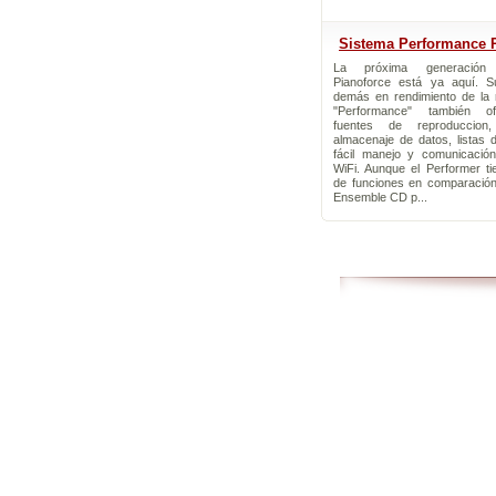
Sistema Performance P
La próxima generación
Pianoforce está ya aquí. S
demás en rendimiento de la 
"Performance" también of
fuentes de reproduccion
almacenaje de datos, listas 
fácil manejo y comunicación
WiFi. Aunque el Performer ti
de funciones en comparación
Ensemble CD p...