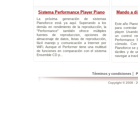
Sistema Performance Player Piano
Mando a dis
La próxima generación de sistemas
Pianoforce está ya aquí. Superando a los
Este año Piano
demás en rendimiento de la reproducción, la
para controlar
"Performance" también ofrece múltiples
player. Usand
fuentes de reproduccion, opciones de
un control re
almacenaje de datos, listas de reproducción,
Performance 
fácil manejo y comunicación a Internet por
cómodo. Con
WiFi. Aunque el Performer tiene una multitud
Pianoforce se p
de funciones en comparación con el sistema
táctiles y de u
Ensemble CD p...
navegar a travé
|
Términos y condiciones
P
Copyright © 2008 - 20