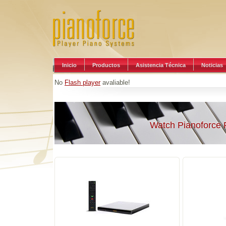
Inicio
Productos
Asistencia Técnica
Noticias
No
Flash player
avaliable!
Watch Pianoforce 